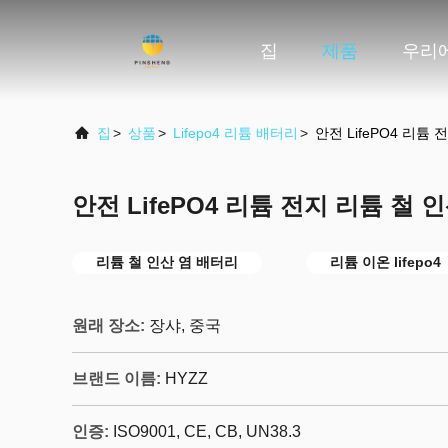
집
제품
우리
집
>
상품
>
Lifepo4 리튬 배터리
>
안전 LifePO4 리튬
안전 LifePO4 리튬 전지 리튬 철
리튬 철 인산 염 배터리
리튬 이온 lifepo4
원래 장소:
장샤, 중국
브랜드 이름:
HYZZ
인증:
ISO9001, CE, CB, UN38.3