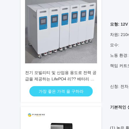
모형: 12V
차원
:
210
모수:
노동 환경: 
책임 커트오프
전기 모빌리티 및 산업용 용도로 전력 공
급을 제공하는 LifePO4 리?? 배터리 에
너지 저장 솔루션
신청: 전차
가장 좋은 가격 을 구하라
기본적인 
(1) 높은