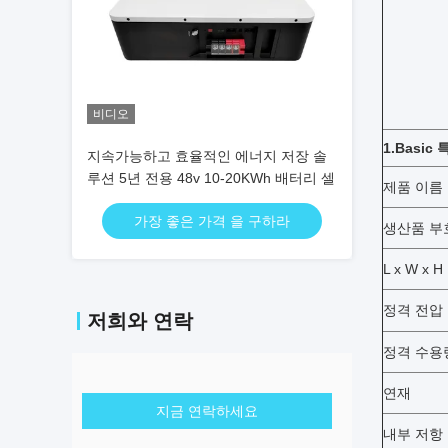
비디오
1.Basic
지속가능하고 효율적인 에너지 저장 솔
루션 5년 전용 48v 10-20KWh 배터리 셀
제품 이름
가장 좋은 가격 을 구하라
생산품 부
L x W x H
정격 전압
저희와 연락
정격 수용
연재
지금 연락하세요
내부 저항