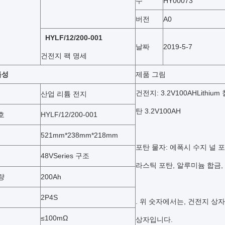
수
HY00073
버전
A0
HYLF/12/200-001
날짜
2019-5-7
건전지 팩 명세
 특성
제품 그림
건전지: 3.2V100AHLithi
산업 리튬 전지
탄 3.2V100AH
호
HYLF/12/200-001
521mm*238mm*218mm
포탄 물자: 에폭시 수지 널 포
48VSeries 구조
라스틱 포탄, 알루미늄 합금, 
량
200Ah
2P4S
. 위 숫자에서는, 건전지 상
≤100mΩ
상자입니다.