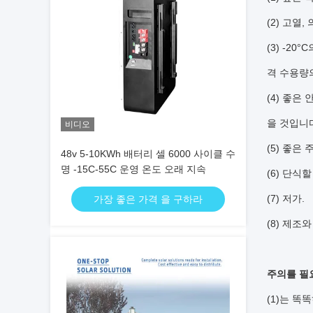
(2) 고열
(3) -2
격 수용량의
(4) 좋은
을 것입니
비디오
(5) 좋은
48v 5-10KWh 배터리 셀 6000 사이클 수
명 -15C-55C 운영 온도 오래 지속
(6) 단식
(7) 저가.
가장 좋은 가격 을 구하라
(8) 제조
주의를 필
(1)는 