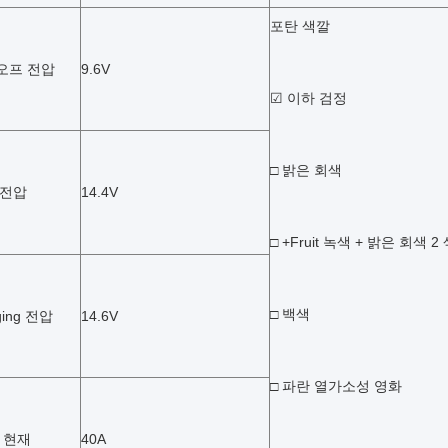
포탄 색깔
오프 전압
9.6V
☑ 이하 검정
□ 밝은 회색
 전압
14.4V
□ +Fruit 녹색 + 밝은 회색 2
□ 백색
ging 전압
14.6V
□ 파란 열가소성 영화
 현재
40A