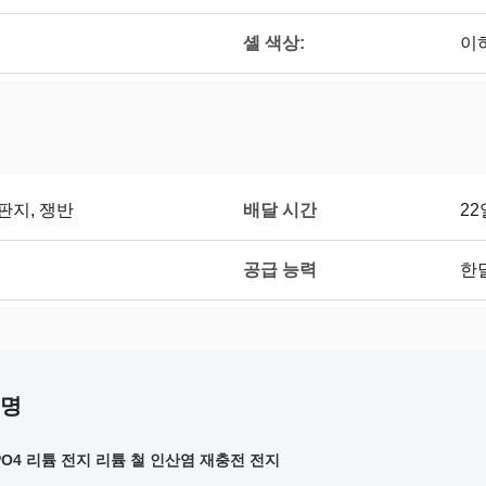
셸 색상:
이
배달 시간
 판지, 쟁반
22
공급 능력
한달
설명
ePO4 리튬 전지 리튬 철 인산염 재충전 전지