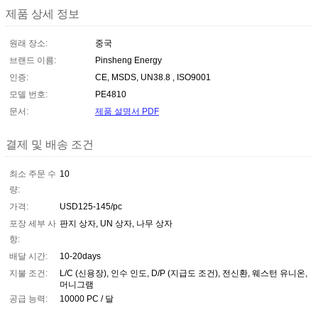
제품 상세 정보
원래 장소:
중국
브랜드 이름:
Pinsheng Energy
인증:
CE, MSDS, UN38.8 , ISO9001
모델 번호:
PE4810
문서:
제품 설명서 PDF
결제 및 배송 조건
최소 주문 수
10
량:
가격:
USD125-145/pc
포장 세부 사
판지 상자, UN 상자, 나무 상자
항:
배달 시간:
10-20days
지불 조건:
L/C (신용장), 인수 인도, D/P (지급도 조건), 전신환, 웨스턴 유니온,
머니그램
공급 능력:
10000 PC / 달