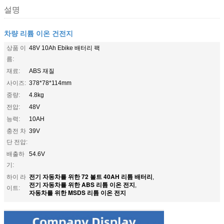
설명
차량 리튬 이온 건전지
상품 이
48V 10Ah Ebike 배터리 팩
름:
재료:
ABS 재질
사이즈:
378*78*114mm
중량:
4.8kg
전압:
48V
능력:
10AH
충전 차
39V
단 전압:
배출하
54.6V
기:
전기 자동차를 위한 72 볼트 40AH 리튬 배터리
하이 라
,
전기 자동차를 위한 ABS 리튬 이온 전지
,
이트:
자동차를 위한 MSDS 리튬 이온 전지