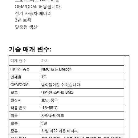
OEM/ODM: 허용됩니다.
전기 자동차 배터리
3년 보증
맞춤형 생산
기술 매개 변수:
매개 변수
가치
배터리 종류
NMC 또는 Lifepo4
면제율
1C
OEM/ODM
받아들여질 수 있습니다.
보호
내장된 스마트 BMS
원산지
호난, 중국
작동 온도
-15~55°C
적용
차량.e-바이크
보증
5년
종류
차량 리?? 이온 배터리