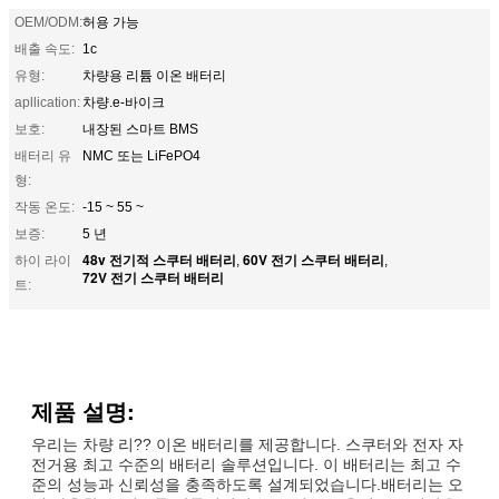
OEM/ODM:
허용 가능
배출 속도:
1c
유형:
차량용 리튬 이온 배터리
apllication:
차량.e-바이크
보호:
내장된 스마트 BMS
배터리 유
NMC 또는 LiFePO4
형:
작동 온도:
-15 ~ 55 ~
보증:
5 년
48v 전기적 스쿠터 배터리
60V 전기 스쿠터 배터리
하이 라이
,
,
72V 전기 스쿠터 배터리
트:
제품 설명:
우리는 차량 리?? 이온 배터리를 제공합니다. 스쿠터와 전자 자
전거용 최고 수준의 배터리 솔루션입니다. 이 배터리는 최고 수
준의 성능과 신뢰성을 충족하도록 설계되었습니다.배터리는 오