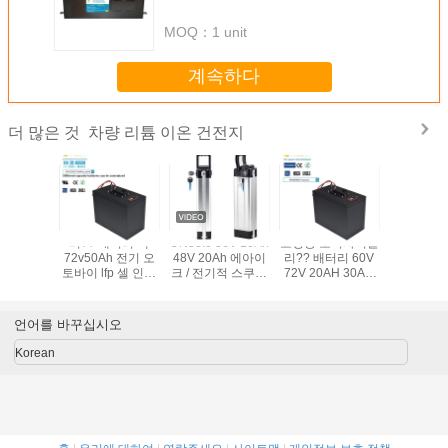
MOQ：
1 unit
계속하다
차량 리튬 이온 건전지
더 많은 것
m 에아이
리?? 배터리 팩
UN38.8 36V 10Ah
고성능 모터사이클
리튬 이온
 36v 전
72v50Ah 전기 오
48V 20Ah 에아이
리?? 배터리 60V
터리 7
터 48v
토바이 lfp 셀 인텔
크 / 전기적 스쿠터
72V 20AH 30AH
전지 팩
렉트 BMS 관리 시
건전지 팩
40AH 50AH 100A
스템 리?? 셀 리??
BMS 에 빌트 된
이온 배터리
언어를 바꾸십시오
Korean