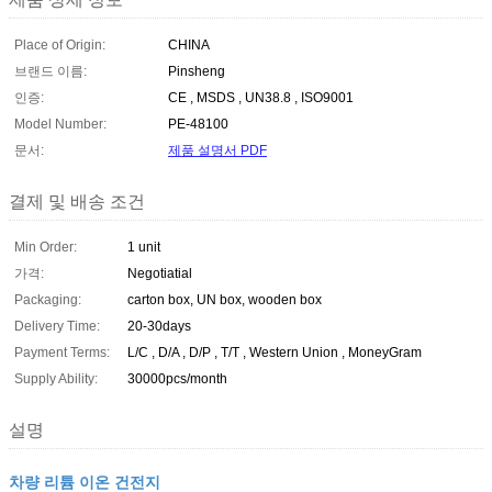
Place of Origin:
CHINA
브랜드 이름:
Pinsheng
인증:
CE , MSDS , UN38.8 , ISO9001
Model Number:
PE-48100
문서:
제품 설명서 PDF
결제 및 배송 조건
Min Order:
1 unit
가격:
Negotiatial
Packaging:
carton box, UN box, wooden box
Delivery Time:
20-30days
Payment Terms:
L/C , D/A , D/P , T/T , Western Union , MoneyGram
Supply Ability:
30000pcs/month
설명
차량 리튬 이온 건전지