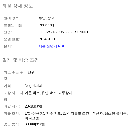
제품 상세 정보
원래 장소:
후난, 중국
브랜드 이름:
Pinsheng
인증:
CE , MSDS , UN38.8 , ISO9001
모델 번호:
PE-48100
문서:
제품 설명서 PDF
결제 및 배송 조건
최소 주문 수
1 단위
량:
가격:
Negotiatial
포장 세부 사
카톤 박스, 유엔 박스, 나무상자
항:
배달 시간:
20-30days
지불 조건:
L/C (신용장), 인수 인도, D/P (지급도 조건), 전신환, 웨스턴 유니온,
머니그램
공급 능력:
30000pcs/월