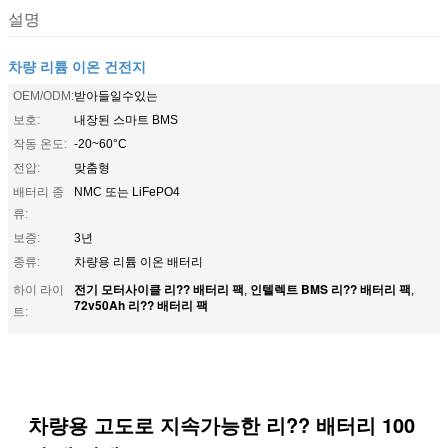
설명
차량 리튬 이온 건전지
OEM/ODM:
받아들일수있는
보호:
내장된 스마트 BMS
작동 온도:
-20~60°C
전압:
맞춤형
배터리 종
NMC 또는 LiFePO4
류:
보증:
3년
종류:
차량용 리튬 이온 배터리
전기 모터사이클 리?? 배터리 팩
인텔렉트 BMS 리?? 배터리 팩
하이 라이
,
,
72v50Ah 리?? 배터리 팩
트:
차량용 고도로 지속가능한 리?? 배터리 100