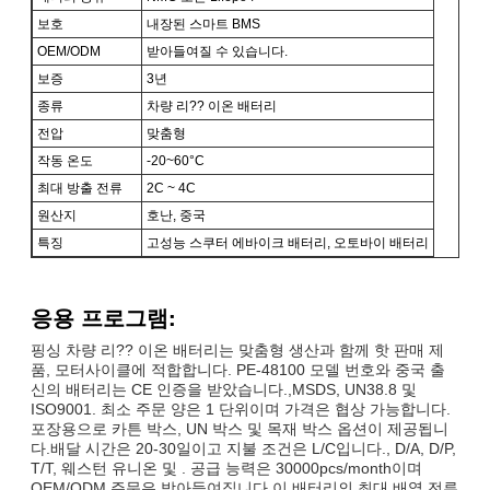
보호
내장된 스마트 BMS
OEM/ODM
받아들여질 수 있습니다.
보증
3년
종류
차량 리?? 이온 배터리
전압
맞춤형
작동 온도
-20~60°C
최대 방출 전류
2C ~ 4C
원산지
호난, 중국
특징
고성능 스쿠터 에바이크 배터리, 오토바이 배터리
응용 프로그램:
핑싱 차량 리?? 이온 배터리는 맞춤형 생산과 함께 핫 판매 제
품, 모터사이클에 적합합니다. PE-48100 모델 번호와 중국 출
신의 배터리는 CE 인증을 받았습니다.,MSDS, UN38.8 및
ISO9001. 최소 주문 양은 1 단위이며 가격은 협상 가능합니다.
포장용으로 카튼 박스, UN 박스 및 목재 박스 옵션이 제공됩니
다.배달 시간은 20-30일이고 지불 조건은 L/C입니다., D/A, D/P,
T/T, 웨스턴 유니온 및 . 공급 능력은 30000pcs/month이며
OEM/ODM 주문은 받아들여집니다.이 배터리의 최대 배열 전류